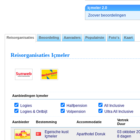
Içmeler 2.0
Zoover beoordelingen
Reisorganisaties
Beoordeling
Aanraders
Populairste
Foto's
Kaart
Reisorganisaties Içmeler
Aanbiedingen Içmeler
Logies
Halfpension
All Inclusive
Logies & Ontbijt
Volpension
Ultra All Inclusive
Vertrek
Aanbieder
Bestemming
Accommodatie
Duur
Egeische kust
03 oktober 2
Aparthotel Doruk
Içmeler
8 dagen