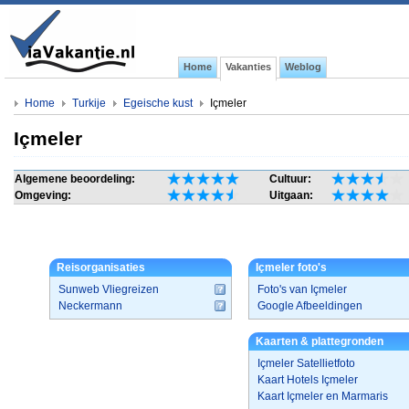
Home
Vakanties
Weblog
Home
Turkije
Egeische kust
Içmeler
Içmeler
Algemene beoordeling:
Cultuur:
Omgeving:
Uitgaan:
Reisorganisaties
Içmeler foto's
Sunweb Vliegreizen
Foto's van Içmeler
Neckermann
Google Afbeeldingen
Kaarten & plattegronden
Içmeler Satellietfoto
Kaart Hotels Içmeler
Kaart Içmeler en Marmaris