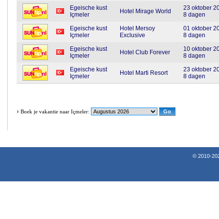
Egeische kust
23 oktober 2
Hotel Mirage World
Içmeler
8 dagen
Egeische kust
Hotel Mersoy
01 oktober 2
Içmeler
Exclusive
8 dagen
Egeische kust
10 oktober 2
Hotel Club Forever
Içmeler
8 dagen
Egeische kust
23 oktober 2
Hotel Marti Resort
Içmeler
8 dagen
Boek je vakantie naar Içmeler:
© 2010-202